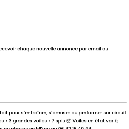
 recevoir chaque nouvelle annonce par email au
fait pour s’entraîner, s’amuser ou performer sur circuit
s • 3 grandes voiles • 7 spis 📦 Voiles en état varié,
fos ou photos en MP ou au 06 42 15 40 44