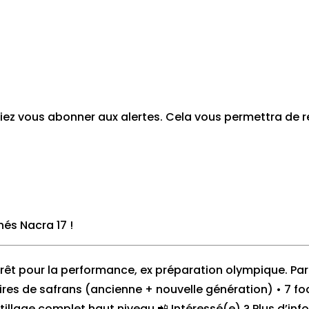
vriez vous abonner aux alertes. Cela vous permettra de
nés Nacra 17
!
 prêt pour la performance, ex préparation olympique. Par
paires de safrans (ancienne + nouvelle génération) • 7 foc
tillage complet haut niveau 📲 Intéressé(e) ? Plus d’in