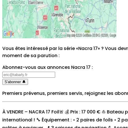
Vous êtes intéressé par la série «Nacra 17» ? Vous de
moment de sa parution
:
Abonnez-vous aux annonces Nacra 17
:
S'abonner
🔔
Premiers prévenus, premiers servis, rejoignez les abon
À VENDRE – NACRA 17 Foil🚨 💰 Prix : 17 000 € ⛵️ Bateau
international ! 🔧 Équipement : • 2 paires de foils • 2 
prêtes à naviguer. 📍 3 saisons de navigation 💪 Accas