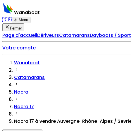
Wanaboat
🇬🇧
⚓ Menu
Fermer
Page d'accueil
Dériveurs
Catamarans
Dayboats / Spor
Votre compte
Wanaboat
Catamarans
Nacra
Nacra 17
Nacra 17 à vendre Auvergne-Rhône-Alpes / Sevri