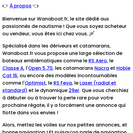
👉
À propos
👈
Bienvenue sur Wanaboat.fr, le site dédié aux
passionnés de nautisme ! Que vous soyez acheteur
ou vendeur, vous êtes ici chez vous. 🛶
Spécialisé dans les dériveurs et catamarans,
Wanaboat.fr vous propose une large sélection de
bateaux emblématiques comme le
RS Aero
, le
Classe A
, l'
Open 5.70
, les catamarans
Nacra
et
Hobie
Cat 16
, ou encore des modèles incontournables
comme l'
Optimist
, le
RS Feva
, le
Laser (radial et
standard)
et le dynamique
29er
. Que vous cherchiez
à débuter ou à trouver la perle rare pour votre
prochaine régate, il y a forcément une annonce qui
flotte dans vos envies !
Alors, mettez les voiles sur nos petites annonces, et
bonne navigation ! Et puisqu’on parle de navigation,