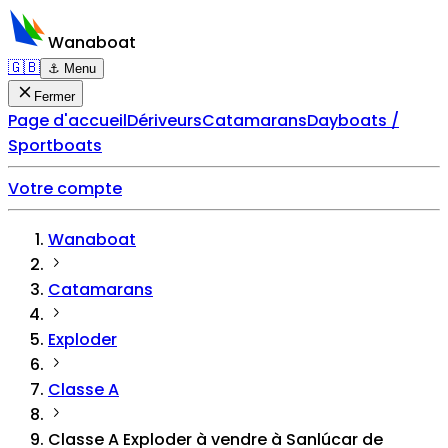
Wanaboat
🇬🇧
⚓ Menu
Fermer
Page d'accueil
Dériveurs
Catamarans
Dayboats /
Sportboats
Votre compte
Wanaboat
Catamarans
Exploder
Classe A
Classe A Exploder à vendre à Sanlúcar de