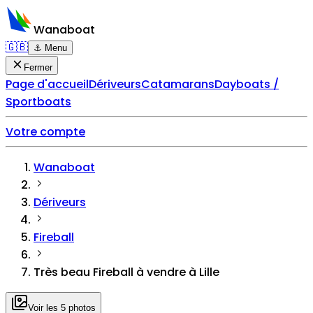
Wanaboat
🇬🇧
⚓ Menu
Fermer
Page d'accueil
Dériveurs
Catamarans
Dayboats /
Sportboats
Votre compte
Wanaboat
Dériveurs
Fireball
Très beau Fireball à vendre à Lille
Voir les 5 photos