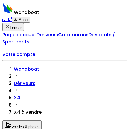
Wanaboat
🇬🇧
⚓ Menu
Fermer
Page d'accueil
Dériveurs
Catamarans
Dayboats /
Sportboats
Votre compte
Wanaboat
Dériveurs
X4
X4 à vendre
Voir les 8 photos