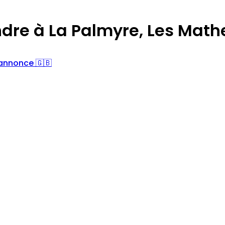
ndre à La Palmyre, Les Mat
'annonce 🇬🇧