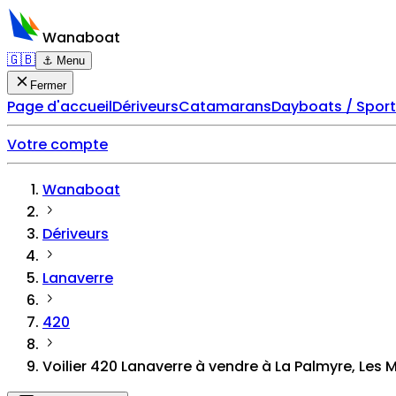
Wanaboat
🇬🇧
⚓ Menu
Fermer
Page d'accueil
Dériveurs
Catamarans
Dayboats / Spor
Votre compte
Wanaboat
Dériveurs
Lanaverre
420
Voilier 420 Lanaverre à vendre à La Palmyre, Les