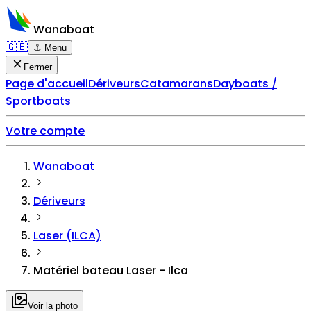
Wanaboat
🇬🇧
⚓ Menu
Fermer
Page d'accueil
Dériveurs
Catamarans
Dayboats /
Sportboats
Votre compte
Wanaboat
Dériveurs
Laser (ILCA)
Matériel bateau Laser - Ilca
Voir la photo