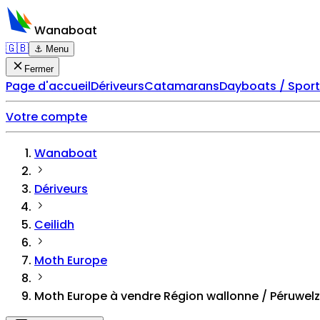
Wanaboat
🇬🇧
⚓ Menu
Fermer
Page d'accueil
Dériveurs
Catamarans
Dayboats / Spor
Votre compte
Wanaboat
Dériveurs
Ceilidh
Moth Europe
Moth Europe à vendre Région wallonne / Péruwelz