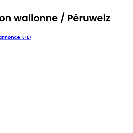
on wallonne / Péruwelz
'annonce 🇬🇧