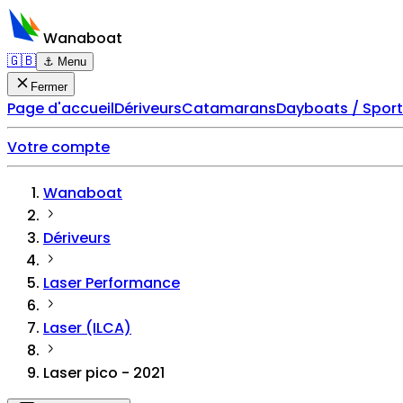
Wanaboat
🇬🇧
⚓ Menu
Fermer
Page d'accueil
Dériveurs
Catamarans
Dayboats / Spor
Votre compte
Wanaboat
Dériveurs
Laser Performance
Laser (ILCA)
Laser pico - 2021