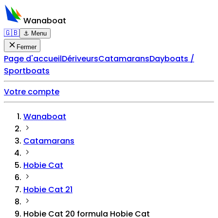
Wanaboat
🇬🇧
⚓ Menu
Fermer
Page d'accueil
Dériveurs
Catamarans
Dayboats /
Sportboats
Votre compte
Wanaboat
Catamarans
Hobie Cat
Hobie Cat 21
Hobie Cat 20 formula Hobie Cat