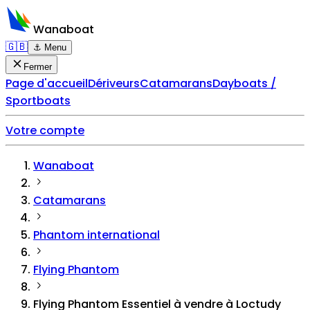
Wanaboat
🇬🇧
⚓ Menu
Fermer
Page d'accueil
Dériveurs
Catamarans
Dayboats /
Sportboats
Votre compte
Wanaboat
Catamarans
Phantom international
Flying Phantom
Flying Phantom Essentiel à vendre à Loctudy