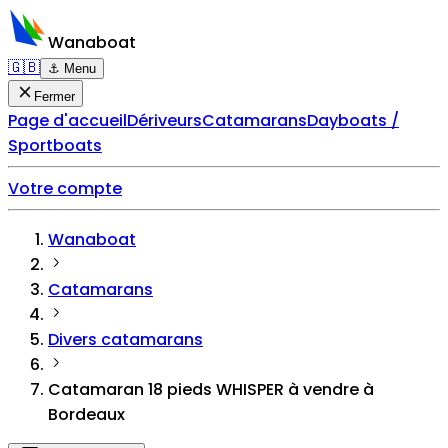
Wanaboat
🇬🇧
⚓ Menu
Fermer
Page d'accueil
Dériveurs
Catamarans
Dayboats /
Sportboats
Votre compte
Wanaboat
Catamarans
Divers catamarans
Catamaran 18 pieds WHISPER à vendre à
Bordeaux