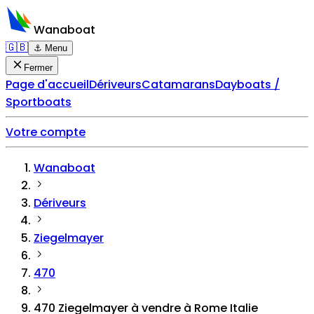
Wanaboat
🇬🇧
⚓ Menu
Fermer
Page d'accueil
Dériveurs
Catamarans
Dayboats /
Sportboats
Votre compte
Wanaboat
Dériveurs
Ziegelmayer
470
470 Ziegelmayer à vendre à Rome Italie