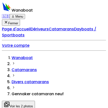
Wanaboat
🇬🇧
⚓ Menu
Fermer
Page d'accueil
Dériveurs
Catamarans
Dayboats /
Sportboats
Votre compte
Wanaboat
Catamarans
Divers catamarans
Gennaker catamaran neuf
Voir les 2 photos