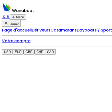
Wanaboat
🇬🇧
⚓ Menu
Fermer
Page d'accueil
Dériveurs
Catamarans
Dayboats / Spor
Votre compte
USD
EUR
GBP
CHF
CAD