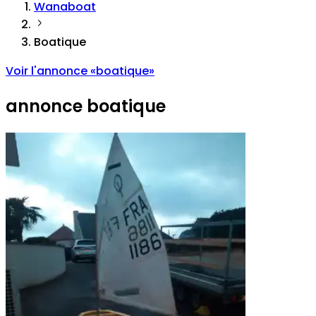
Wanaboat
Boatique
Voir l'annonce
«
boatique
»
annonce
boatique