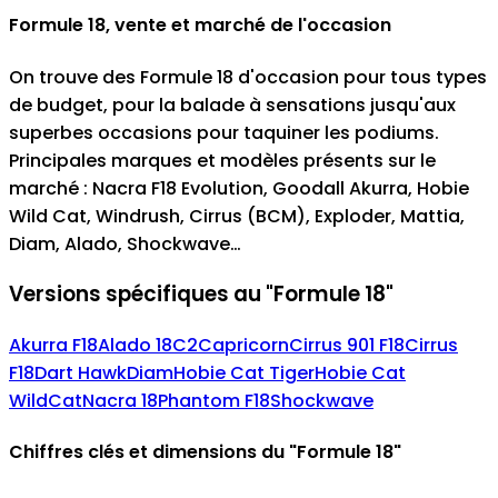
Formule 18, vente et marché de l'occasion
On trouve des Formule 18 d'occasion pour tous types
de budget, pour la balade à sensations jusqu'aux
superbes occasions pour taquiner les podiums.
Principales marques et modèles présents sur le
marché : Nacra F18 Evolution, Goodall Akurra, Hobie
Wild Cat, Windrush, Cirrus (BCM), Exploder, Mattia,
Diam, Alado, Shockwave…
Versions spécifiques au "Formule 18"
Akurra F18
Alado 18
C2
Capricorn
Cirrus 901 F18
Cirrus
F18
Dart Hawk
Diam
Hobie Cat Tiger
Hobie Cat
WildCat
Nacra 18
Phantom F18
Shockwave
Chiffres clés et dimensions du "Formule 18"