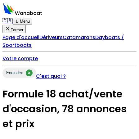
Wanaboat
🇬🇧
⚓ Menu
Fermer
Page d'accueil
Dériveurs
Catamarans
Dayboats /
Sportboats
Votre compte
Ecoindex
A
C'est quoi ?
Formule 18 achat/vente
d'occasion, 78 annonces
et prix