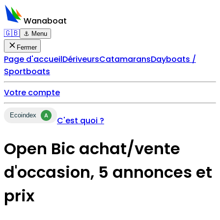
Wanaboat
🇬🇧
⚓ Menu
Fermer
Page d'accueil
Dériveurs
Catamarans
Dayboats /
Sportboats
Votre compte
Ecoindex
A
C'est quoi ?
Open Bic achat/vente
d'occasion, 5 annonces et
prix