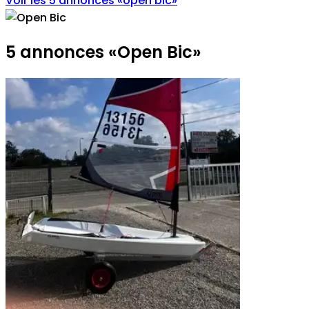
Voir les 5 annonces
«
open bic
»
5 annonces
«
Open Bic
»