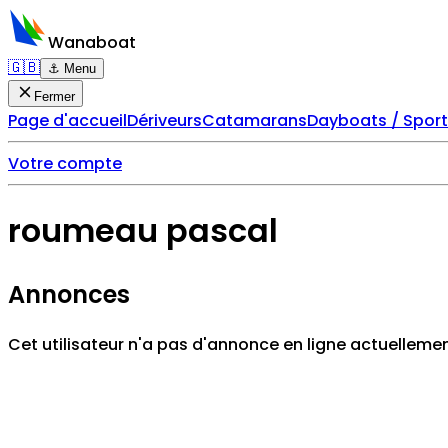
Wanaboat
🇬🇧
⚓ Menu
Fermer
Page d'accueil
Dériveurs
Catamarans
Dayboats / Spor
Votre compte
roumeau pascal
Annonces
Cet utilisateur n'a pas d'annonce en ligne actuellemen