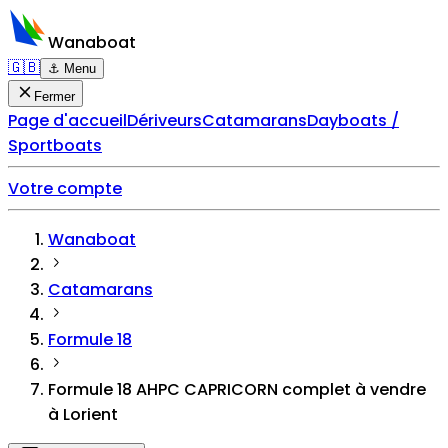
Wanaboat
🇬🇧
⚓ Menu
Fermer
Page d'accueil
Dériveurs
Catamarans
Dayboats /
Sportboats
Votre compte
Wanaboat
Catamarans
Formule 18
Formule 18 AHPC CAPRICORN complet à vendre
à Lorient