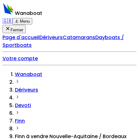
Wanaboat
🇬🇧
⚓ Menu
Fermer
Page d'accueil
Dériveurs
Catamarans
Dayboats /
Sportboats
Votre compte
Wanaboat
Dériveurs
Devoti
Finn
Finn à vendre Nouvelle-Aquitaine / Bordeaux