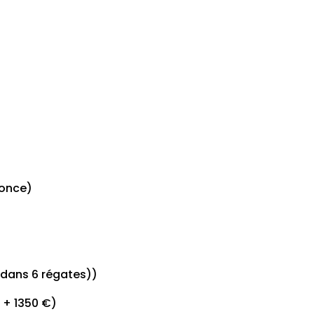
monce)
t dans 6 régates))
é + 1350 €)