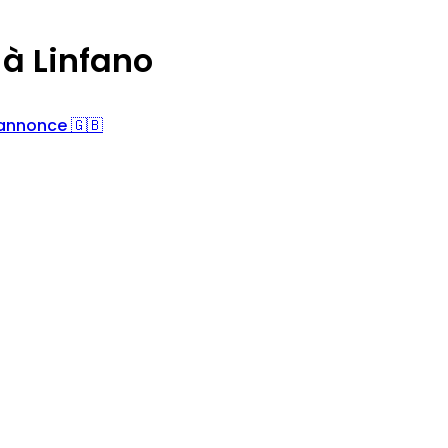
 à Linfano
'annonce 🇬🇧