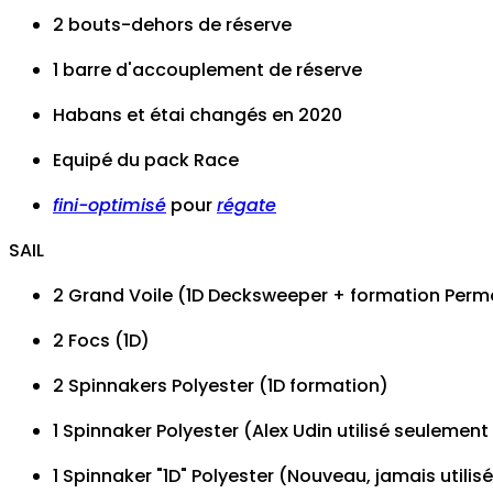
2 bouts-dehors de réserve
1 barre d'accouplement de réserve
Habans et étai changés en 2020
Equipé du pack Race
fini-optimisé
pour
régate
SAIL
2 Grand Voile (1D Decksweeper + formation Per
2 Focs (1D)
2 Spinnakers Polyester (1D formation)
1 Spinnaker Polyester (Alex Udin utilisé seulemen
1 Spinnaker "1D" Polyester (Nouveau, jamais utilis