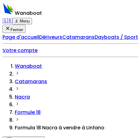
Wanaboat
🇬🇧
⚓ Menu
Fermer
Page d'accueil
Dériveurs
Catamarans
Dayboats / Spor
Votre compte
Wanaboat
Catamarans
Nacra
Formule 18
Formula 18 Nacra à vendre à Linfano