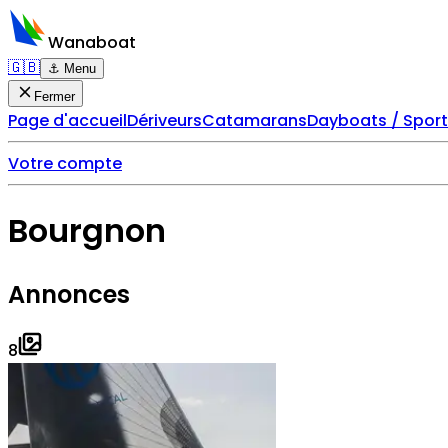
Wanaboat
🇬🇧
⚓ Menu
Fermer
Page d'accueil
Dériveurs
Catamarans
Dayboats / Spor
Votre compte
Bourgnon
Annonces
8