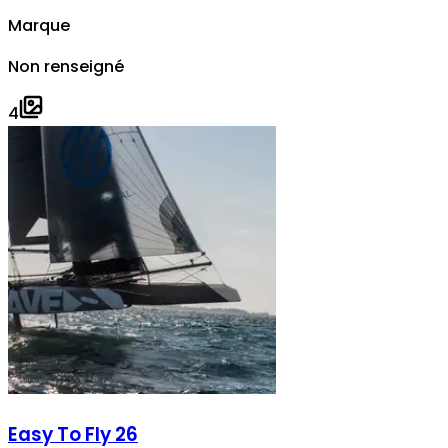
Marque
Non renseigné
4
Easy To Fly 26